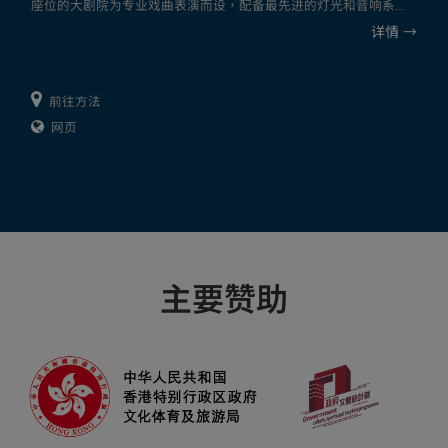
座位的大剧院为专业戏曲表演而设，配备最先进的灯光和音响系
统。茶馆剧场则配备当代中式家俱，重现精致典雅的传统茶馆环境
详情
→
和体验，观众可一边近距离欣赏戏曲表演，一边品茶和享用精美点
心。
楼高八层的戏曲中心由谭秉荣建筑事务所（现称Revery
前往方法
Architecture）及吕元祥建筑师事务所设计。戏曲中心的外型设计充
网页
分体现了戏曲文化的精粹，从流线外型到空间的铺排处理，呈现出
「气」的概念。戏曲中心中庭设计四通八达，每天迎接无数观众与
访客。
想了解更多，可浏览西九文化区网站。
主要赞助