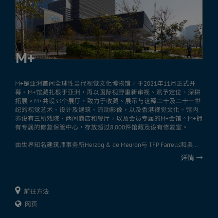
M+
M+是亚洲首间全球性当代视觉文化博物馆，于2021年11月正式开
幕。M+馆藏扎根于亚洲，再以国际视野重新审视、赋予定位、深耕
拓展。M+共设33个展厅，致力于收藏、展示与诠释二十及二十一世
纪的视觉艺术、设计及建筑、流动影像，以及香港视觉文化。馆内
亦设有三所戏院、两间商店和餐厅，以及会员专属的M+会馆。M+拥
有专属的修复保管中心，存放超过8,000件馆藏及设有修复室。
由世界知名建筑师事务所Herzog & de Meuron与 TFP Farrells和奥雅
纳共同设计，其设计外型和开放宽敞的建筑特色，于城市中罕见独
详情
→
特，是香港重要地标之一。大楼屹立于维多利亚港，外墙设有LED
大型屏幕「M+幕墙」，展示M+流动影像作品。
大楼幕墙订制的陶瓦，乃启发自传统中式屋顶设计。大楼的具体设
前往方法
计不单建基于四周环境，更与之相辅相成。
网页
想了解更多，可浏览M+网站。