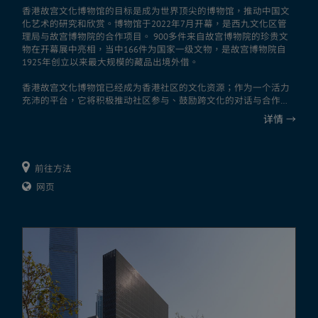
香港故宫文化博物馆的目标是成为世界顶尖的博物馆，推动中国文
化艺术的研究和欣赏。博物馆于2022年7月开幕，是西九文化区管
理局与故宫博物院的合作项目。 900多件来自故宫博物院的珍贵文
物在开幕展中亮相，当中166件为国家一级文物，是故宫博物院自
1925年创立以来最大规模的藏品出境外借。
香港故宫文化博物馆已经成为香港社区的文化资源；作为一个活力
充沛的平台，它将积极推动社区参与、鼓励跨文化的对话与合作，
并增强文化创造力和跨领域合作。博物馆透过学术研究、巡回展览
详情
→
和出版，以及教育、文化和专业人士交流计划，建立全球合作伙伴
关系，巩固香港作为中外文化艺术交流中心的地位。
香港故宫文化博物馆由香港知名的严迅奇建筑师事务所设计，这座
前往方法
现代建筑物展示了对传统美学的全新演绎，其灵感来自「中国传统
网页
建筑」、「中国艺术」与「香港城市景观」三大元素。馆内设有九
个合共7,800平方米的展厅、一个可容纳400人的演讲厅、一间商店
和数间餐厅。博物馆三个中庭空间的设计，参照了紫禁城中轴水平
递进的空间布局，以垂直的中庭设计将不同楼层连成一体，以传统
建筑美学连系现代世界。香港故宫文化博物馆荣获香港建筑师学会
颁发的2022/23全年境内建筑师大奖。
想了解更多，可浏览香港故宫文化博物馆网站。