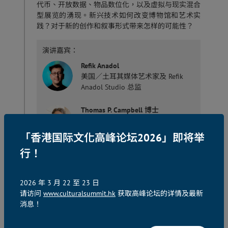
代币、开放数据、物品数位化，以及虚拟与现实混合
型展览的湧现。新兴技术如何改变博物馆和艺术实
践？对于新的创作和叙事形式带来怎样的可能性？
演讲嘉宾：
Refik Anadol
美国／土耳其媒体艺术家及 Refik
Anadol Studio 总监
Thomas P. Campbell 博士
美国三藩市美术博物馆馆长兼行政总
裁
「香港国际文化高峰论坛2026」即将举
行！
Maholo Uchida
日本东日本旅客铁道文化创意财团
TAKANAWA GATEWAY CITY文化创新
2026 年 3 月 22 至 23 日
中心项目主管
请访问
www.culturalsummit.hk
获取高峰论坛的详情及最新
消息！
Marcella Lista 博士
法国庞比度国家艺术和文化中心新媒