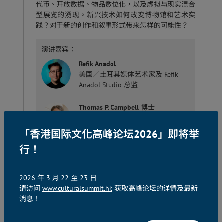
代币、开放数据、物品数位化，以及虚拟与现实混合
型展览的湧现。新兴技术如何改变博物馆和艺术实
践？对于新的创作和叙事形式带来怎样的可能性？
演讲嘉宾：
Refik Anadol
美国／土耳其媒体艺术家及 Refik
Anadol Studio 总监
Thomas P. Campbell 博士
美国三藩市美术博物馆馆长兼行政总
裁
「香港国际文化高峰论坛2026」即将举
行！
Maholo Uchida
日本东日本旅客铁道文化创意财团
TAKANAWA GATEWAY CITY文化创新
2026 年 3 月 22 至 23 日
中心项目主管
请访问
www.culturalsummit.hk
获取高峰论坛的详情及最新
消息！
Marcella Lista 博士
法国庞比度国家艺术和文化中心新媒