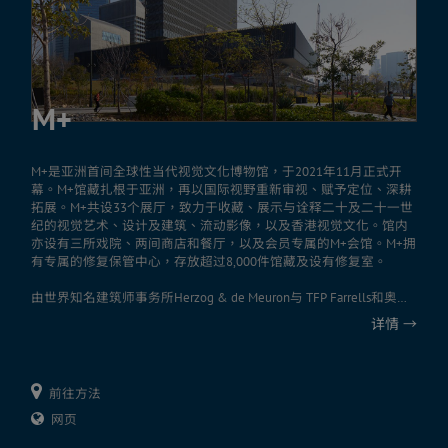
M+
M+是亚洲首间全球性当代视觉文化博物馆，于2021年11月正式开
幕。M+馆藏扎根于亚洲，再以国际视野重新审视、赋予定位、深耕
拓展。M+共设33个展厅，致力于收藏、展示与诠释二十及二十一世
纪的视觉艺术、设计及建筑、流动影像，以及香港视觉文化。馆内
亦设有三所戏院、两间商店和餐厅，以及会员专属的M+会馆。M+拥
有专属的修复保管中心，存放超过8,000件馆藏及设有修复室。
由世界知名建筑师事务所Herzog & de Meuron与 TFP Farrells和奥雅
纳共同设计，其设计外型和开放宽敞的建筑特色，于城市中罕见独
详情
→
特，是香港重要地标之一。大楼屹立于维多利亚港，外墙设有LED
大型屏幕「M+幕墙」，展示M+流动影像作品。
大楼幕墙订制的陶瓦，乃启发自传统中式屋顶设计。大楼的具体设
前往方法
计不单建基于四周环境，更与之相辅相成。
网页
想了解更多，可浏览M+网站。