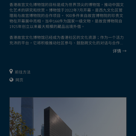
香港故宫文化博物馆的目标是成为世界顶尖的博物馆，推动中国文
化艺术的研究和欣赏。博物馆于2022年7月开幕，是西九文化区管
理局与故宫博物院的合作项目。 900多件来自故宫博物院的珍贵文
物在开幕展中亮相，当中166件为国家一级文物，是故宫博物院自
1925年创立以来最大规模的藏品出境外借。
香港故宫文化博物馆已经成为香港社区的文化资源；作为一个活力
充沛的平台，它将积极推动社区参与、鼓励跨文化的对话与合作，
并增强文化创造力和跨领域合作。博物馆透过学术研究、巡回展览
详情
→
和出版，以及教育、文化和专业人士交流计划，建立全球合作伙伴
关系，巩固香港作为中外文化艺术交流中心的地位。
香港故宫文化博物馆由香港知名的严迅奇建筑师事务所设计，这座
前往方法
现代建筑物展示了对传统美学的全新演绎，其灵感来自「中国传统
网页
建筑」、「中国艺术」与「香港城市景观」三大元素。馆内设有九
个合共7,800平方米的展厅、一个可容纳400人的演讲厅、一间商店
和数间餐厅。博物馆三个中庭空间的设计，参照了紫禁城中轴水平
递进的空间布局，以垂直的中庭设计将不同楼层连成一体，以传统
建筑美学连系现代世界。香港故宫文化博物馆荣获香港建筑师学会
颁发的2022/23全年境内建筑师大奖。
想了解更多，可浏览香港故宫文化博物馆网站。