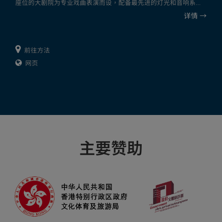
座位的大剧院为专业戏曲表演而设，配备最先进的灯光和音响系
统。茶馆剧场则配备当代中式家俱，重现精致典雅的传统茶馆环境
详情
→
和体验，观众可一边近距离欣赏戏曲表演，一边品茶和享用精美点
心。
楼高八层的戏曲中心由谭秉荣建筑事务所（现称Revery
前往方法
Architecture）及吕元祥建筑师事务所设计。戏曲中心的外型设计充
网页
分体现了戏曲文化的精粹，从流线外型到空间的铺排处理，呈现出
「气」的概念。戏曲中心中庭设计四通八达，每天迎接无数观众与
访客。
想了解更多，可浏览西九文化区网站。
主要赞助